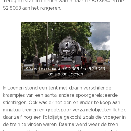
Terug op station Loenen waren daar de 50 3654 en de
52 8053 aan het rangeren.
Stoomlocomotieven 50 3654 en 52 8053
op station Loenen
In Loenen stond een tent met daarin verschillende
kraampjes van een aantal andere spoorgerelateerde
stichtingen. Ook was er het een en ander te koop aan
miniatuurtreinen en grootspoor verzamelobjecten. Ik heb
daar zelf nog een fotolijstje gekocht zoals die vroeger in
de trein te vinden waren. Daarna werd weer de trein