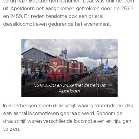
terug naar Beekbergen genomen. Daar was ook de trein
uit Apeldoorn net aangekomen getrokken door de 2530
en 2459. Er reden tenslotte ook een drietal
diesellocomotieven gedurende het evenement.
VSM 2530 en 2459 met de trein uit
Apeldoorn
In Beekbergen is een draaischijf waar gedurende de dag
een aantal locomotieven gedraaid werd. Rondom de
draaischijf waren verschillende locomotieven en rijtuigen
te zien.