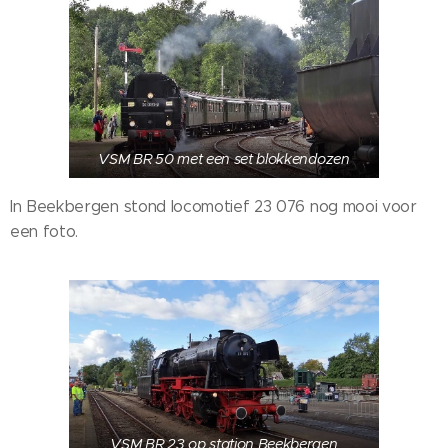
VSM BR 50 met een set blokkendozen
In Beekbergen stond locomotief 23 076 nog mooi voor
een foto.
VSM BR 23 op station Beekbergen